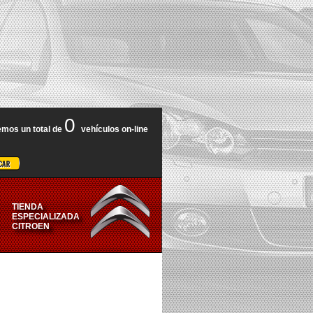
0
mos un total de
vehículos on-line
TIENDA
ESPECIALIZADA
CITROEN