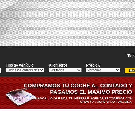
Tene
Tipo de vehículo
Kilómetros
Precio €
COMPRAMOS TU COCHE AL CONTADO Y
PAGAMOS EL MAXIMO PRECIO
O TE LO CAMBIAMOS, LO QUE MAS TE INTERESE, ADEMAS RECOGEMOS CON
GRUA TU COCHE SI NO FUNCIONA.