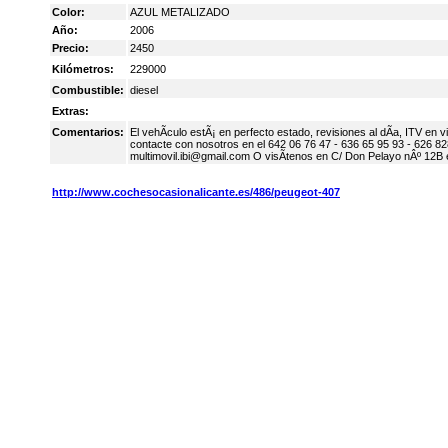
Color:
AZUL METALIZADO
Año:
2006
Precio:
2450
Kilómetros:
229000
Combustible:
diesel
Extras:
Comentarios:
El vehÃ­culo estÃ¡ en perfecto estado, revisiones al dÃ­a, ITV en 
contacte con nosotros en el 642 06 76 47 - 636 65 95 93 - 626 8
multimovil.ibi@gmail.com O visÃ­tenos en C/ Don Pelayo nÂº 12B e
http://www.cochesocasionalicante.es/486/peugeot-407